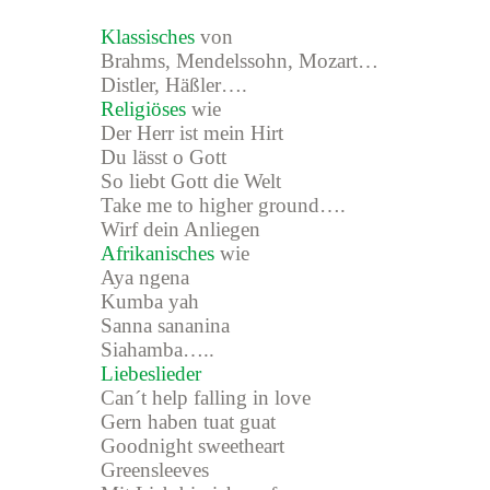
Klassisches
von
Brahms, Mendelssohn, Mozart…
Distler, Häßler….
Religiöses
wie
Der Herr ist mein Hirt
Du lässt o Gott
So liebt Gott die Welt
Take me to higher ground….
Wirf dein Anliegen
Afrikanisches
wie
Aya ngena
Kumba yah
Sanna sananina
Siahamba…..
Liebeslieder
Can´t help falling in love
Gern haben tuat guat
Goodnight sweetheart
Greensleeves